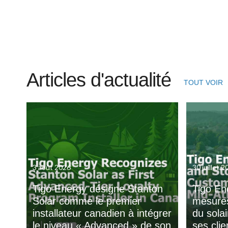
Articles d'actualité
TOUT VOIR
3 août 2026
30 juillet 
Tigo Energy désigne Stanton
Tigo En
Solar comme le premier
mesures
installateur canadien à intégrer
du sola
le niveau « Advanced » de son
ses clie