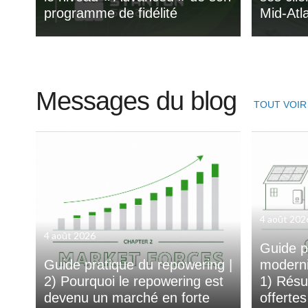
programme de fidélité
Mid-Atla
Messages du blog
TOUT VOIR
4 août 202
4 août 2026
Guide p
Guide pratique du repowering |
moderni
2) Pourquoi le repowering est
1) Résu
devenu un marché en forte
offerte