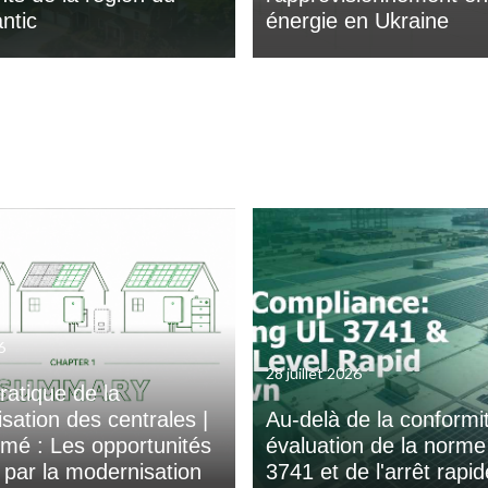
ntic
énergie en Ukraine
6
28 juillet 2026
ratique de la
sation des centrales |
Au-delà de la conformit
mé : Les opportunités
évaluation de la norm
s par la modernisation
3741 et de l'arrêt rapi