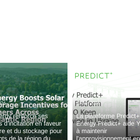
2026
23 juin 2026
ergy renforce ses
La plateforme Predict+
 d'incitation en faveur
Energy Predict+ aide
ire et du stockage pour
à maintenir
nts de la région du
l'approvisionnement en