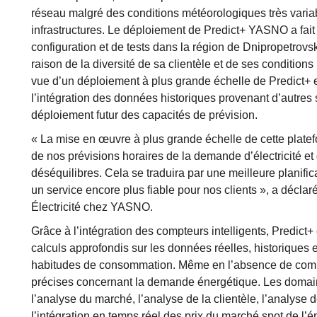
réseau malgré des conditions météorologiques très vari
infrastructures. Le déploiement de Predict+ YASNO a fait 
configuration et de tests dans la région de Dnipropetrovsk
raison de la diversité de sa clientèle et de ses condition
vue d’un déploiement à plus grande échelle de Predict+ 
l’intégration des données historiques provenant d’autres
déploiement futur des capacités de prévision.
« La mise en œuvre à plus grande échelle de cette platef
de nos prévisions horaires de la demande d’électricité et
déséquilibres. Cela se traduira par une meilleure planifica
un service encore plus fiable pour nos clients », a décl
Électricité chez YASNO.
Grâce à l’intégration des compteurs intelligents, Predict
calculs approfondis sur les données réelles, historiques 
habitudes de consommation. Même en l’absence de compteu
précises concernant la demande énergétique. Les domain
l’analyse du marché, l’analyse de la clientèle, l’analyse
l’intégration en temps réel des prix du marché spot de l’