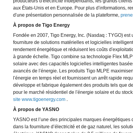
producteurs d'électricité indépendants, les grands clients
aux États-Unis et en Europe. Pour plus d'informations, re
d'une présentation personnalisée de la plateforme,
prene
À propos de Tigo Energy
Fondée en 2007, Tigo Energy, Inc. (Nasdaq : TYGO) est 
fourniture de solutions matérielles et logicielles intellige
rendement énergétique et réduisent les coûts d'exploitat
à grande échelle. Tigo combine sa technologie Flex MLPE
solaire avec des capacités logicielles intelligentes basée
avancés de l'énergie. Les produits Tigo MLPE maximisent
l'énergie en temps réel et fournissent un arrêt rapide re
développe et fabrique également des produits tels que d
pour le marché résidentiel de l'énergie solaire et du stoc
site www.tigoenergy.com
.
À propos de YASNO
YASNO est l’une des principales marques énergétiques d
dans la fourniture d’électricité et de gaz naturel, les solu