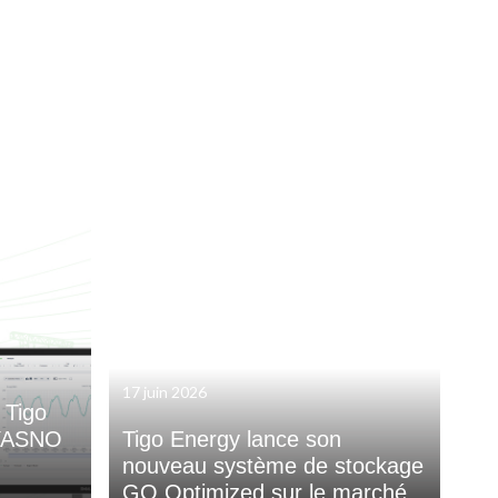
17 juin 2026
 Tigo
 YASNO
Tigo Energy lance son
nouveau système de stockage
GO Optimized sur le marché