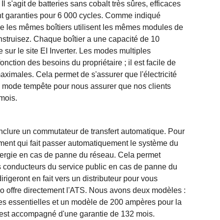
Il s'agit de batteries sans cobalt très sûres, efficaces
ont garanties pour 6 000 cycles. Comme indiqué
ue les mêmes boîtiers utilisent les mêmes modules de
onstruisez. Chaque boîtier a une capacité de 10
re sur le site EI Inverter. Les modes multiples
onction des besoins du propriétaire ; il est facile de
aximales. Cela permet de s'assurer que l'électricité
 mode tempête pour nous assurer que nos clients
mois.
inclure un commutateur de transfert automatique. Pour
pement qui fait passer automatiquement le système du
nergie en cas de panne du réseau. Cela permet
les conducteurs du service public en cas de panne du
geront en fait vers un distributeur pour vous
go offre directement l'ATS. Nous avons deux modèles :
s essentielles et un modèle de 200 ampères pour la
est accompagné d'une garantie de 132 mois.