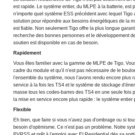
est rapide. Le système entier, du MLPE à la batterie, est p
n'importe quel système ESS précédent avec lequel Tigo a é
solution pour répondre aux besoins énergétiques de la m
est fiable. Non seulement Tigo offre la plus longue garant
recherche des bonnes personnes et le développement de
soutien est disponible en cas de besoin.
Rapidement
Vous êtes familier avec la gamme de MLPE de Tigo. Vou
cadre du module et qu'il n'est pas nécessaire de le boulonn
l'ensemble du système, nous l'avons rendu encore plus ra
service à la fois les TS4 et le système de stockage d'éne
masse tous les codes-barres des TS4 en une seule fois p
la mise en service encore plus rapide : le système entier
Flexible
Eh bien, que faire si vous n'avez pas d'ombrage ou si t
besoin d'optimisme. Ce n'est pas un problème. Notre sy
PVRSS et prêt à l'emploi avec EI Residential dès sa sorti