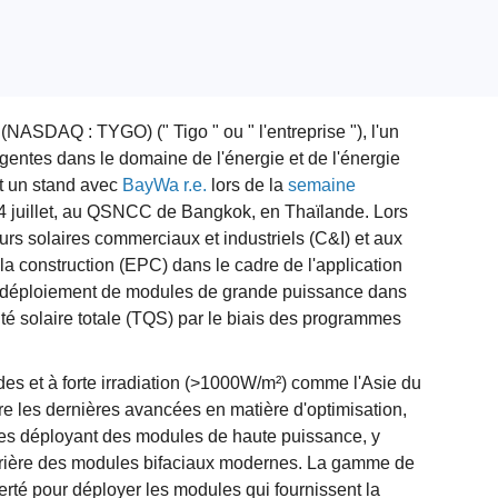
(NASDAQ : TYGO) (" Tigo " ou " l'entreprise "), l'un
ligentes dans le domaine de l'énergie et de l'énergie
it un stand avec
BayWa r.e.
lors de la
semaine
4 juillet, au QSNCC de Bangkok, en Thaïlande. Lors
eurs solaires commerciaux et industriels (C&I) et aux
 la construction (EPC) dans le cadre de l'application
le déploiement de modules de grande puissance dans
alité solaire totale (TQS) par le biais des programmes
des et à forte irradiation (>1000W/m²) comme l'Asie du
re les dernières avancées en matière d'optimisation,
aires déployant des modules de haute puissance, y
arrière des modules bifaciaux modernes. La gamme de
berté pour déployer les modules qui fournissent la