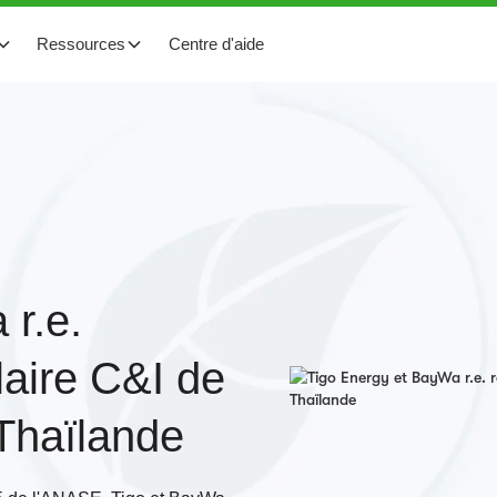
Ressources
Centre d'aide
 r.e.
olaire C&I de
Thaïlande