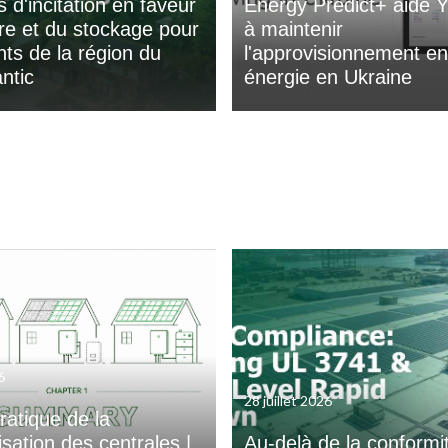
 d'incitation en faveur
Energy Predict+ aide
ire et du stockage pour
à maintenir
nts de la région du
l'approvisionnement en
ntic
énergie en Ukraine
6
28 juillet 2026
ratique de la
sation des centrales |
Au-delà de la conformit