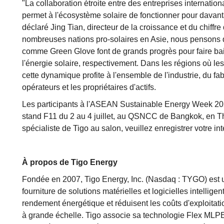
"La collaboration étroite entre des entreprises internatio
permet à l'écosystème solaire de fonctionner pour davanta
déclaré Jing Tian, directeur de la croissance et du chiff
nombreuses nations pro-solaires en Asie, nous pensons
comme Green Glove font de grands progrès pour faire bai
l'énergie solaire, respectivement. Dans les régions où les
cette dynamique profite à l'ensemble de l'industrie, du fab
opérateurs et les propriétaires d'actifs.
Les participants à l'ASEAN Sustainable Energy Week 2025 
stand F11 du 2 au 4 juillet, au QSNCC de Bangkok, en T
spécialiste de Tigo au salon, veuillez enregistrer votre in
À propos de Tigo Energy
Fondée en 2007, Tigo Energy, Inc. (Nasdaq : TYGO) est 
fourniture de solutions matérielles et logicielles intellige
rendement énergétique et réduisent les coûts d'exploitat
à grande échelle. Tigo associe sa technologie Flex MLPE