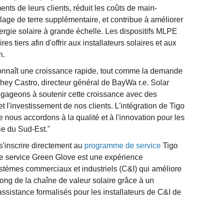
ts de leurs clients, réduit les coûts de main-
age de terre supplémentaire, et contribue à améliorer
nergie solaire à grande échelle. Les dispositifs MLPE
s tiers afin d'offrir aux installateurs solaires et aux
n.
s connaît une croissance rapide, tout comme la demande
nrhey Castro, directeur général de BayWa r.e. Solar
ngageons à soutenir cette croissance avec des
et l'investissement de nos clients. L'intégration de Tigo
e nous accordons à la qualité et à l'innovation pour les
ie du Sud-Est."
s'inscrire directement au
programme de service
Tigo
e service Green Glove est une expérience
ystèmes commerciaux et industriels (C&I) qui améliore
u long de la chaîne de valeur solaire grâce à un
istance formalisés pour les installateurs de C&I de