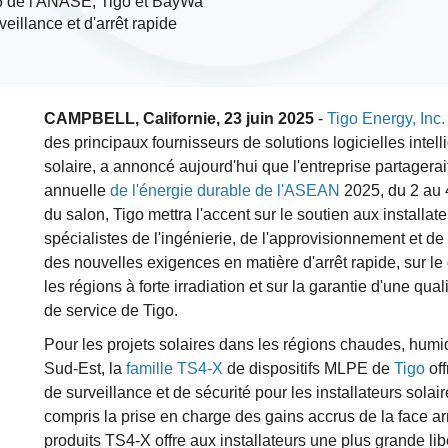
25 de l'ANASE, Tigo et BayWa
veillance et d'arrêt rapide
CAMPBELL, Californie, 23 juin 2025
-
Tigo Energy, Inc.
des principaux fournisseurs de solutions logicielles intel
solaire, a annoncé aujourd'hui que l'entreprise partagera
annuelle
de l'énergie durable de l'ASEAN
2025, du 2 au 
du salon, Tigo mettra l'accent sur le soutien aux installat
spécialistes de l'ingénierie, de l'approvisionnement et de
des nouvelles exigences en matière d'arrêt rapide, sur 
les régions à forte irradiation et sur la garantie d'une qu
de service de Tigo.
Pour les projets solaires dans les régions chaudes, humi
Sud-Est, la
famille TS4-X
de dispositifs MLPE de
Tigo
off
de surveillance et de sécurité pour les installateurs sol
compris la prise en charge des gains accrus de la face 
produits TS4-X offre aux installateurs une plus grande li