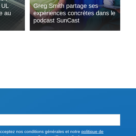
e UL
Greg Smith partage ses
de au
expériences concrètes dans le
podcast SunCast
cceptez nos conditions générales et notre
politique de