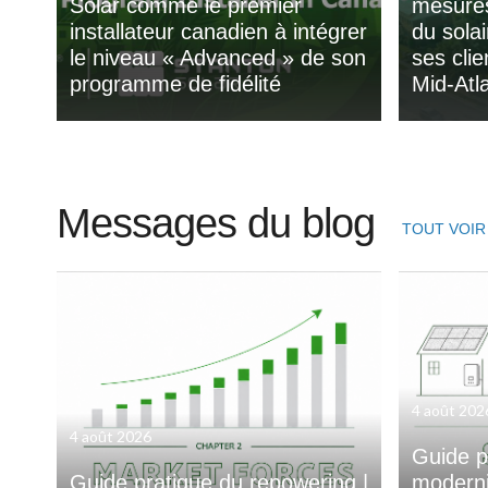
Solar comme le premier
mesures
installateur canadien à intégrer
du sola
le niveau « Advanced » de son
ses clie
programme de fidélité
Mid-Atla
Messages du blog
TOUT VOIR
4 août 202
4 août 2026
Guide p
Guide pratique du repowering |
moderni